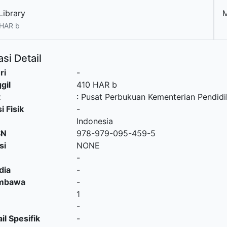
Library
 HAR b
si Detail
ri
-
gil
410 HAR b
t
:
Pusat Perbukuan Kementerian Pendidi
i Fisik
-
Indonesia
SN
978-979-095-459-5
si
NONE
-
dia
-
embawa
-
1
-
il Spesifik
-