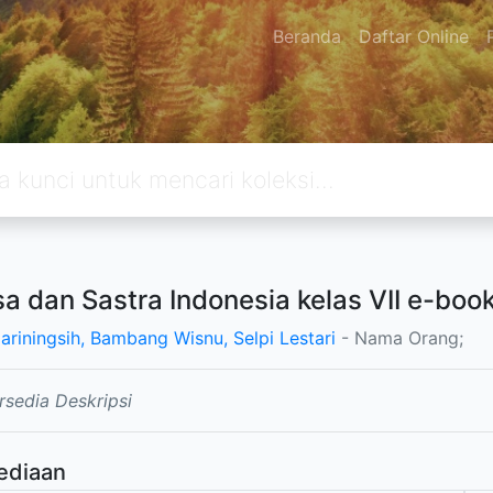
Beranda
Daftar Online
a dan Sastra Indonesia kelas VII e-boo
ariningsih, Bambang Wisnu, Selpi Lestari
- Nama Orang;
rsedia Deskripsi
ediaan