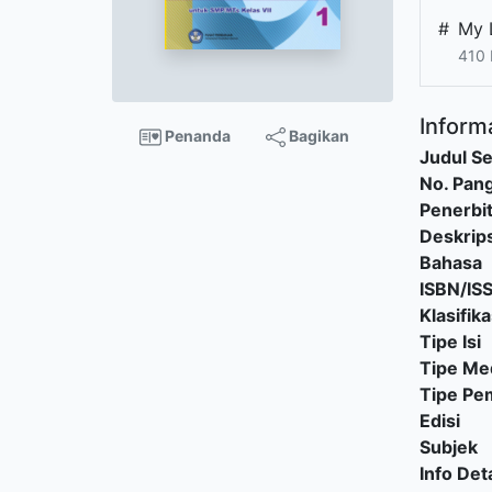
#
My 
410
Informa
Penanda
Bagikan
Judul Se
No. Pang
Penerbi
Deskrips
Bahasa
ISBN/IS
Klasifika
Tipe Isi
Tipe Me
Tipe P
Edisi
Subjek
Info Deta