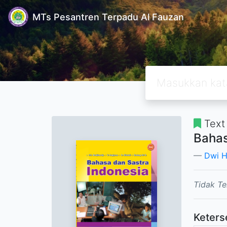
MTs Pesantren Terpadu Al Fauzan
Text
Bahas
Dwi H
Tidak Te
Keters