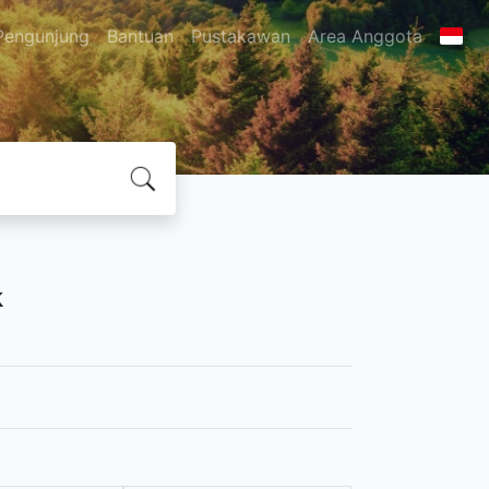
Pengunjung
Bantuan
Pustakawan
Area Anggota
k