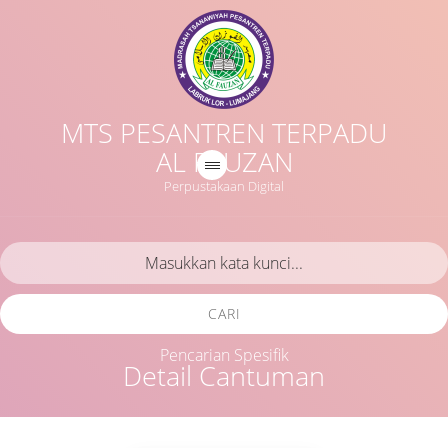
MTS PESANTREN TERPADU
AL FAUZAN
Perpustakaan Digital
CARI
Pencarian Spesifik
Detail Cantuman