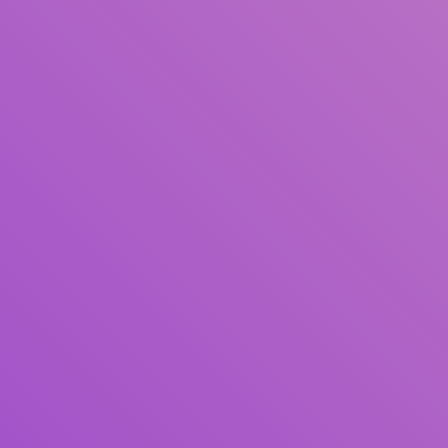
Pengarang
Subjek
ISBN/ISSN
Tipe Koleksi
Lokasi
GMD
Cari