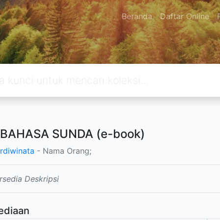
Beranda
Daftar Online
 BAHASA SUNDA (e-book)
Ardiwinata
- Nama Orang;
rsedia Deskripsi
ediaan