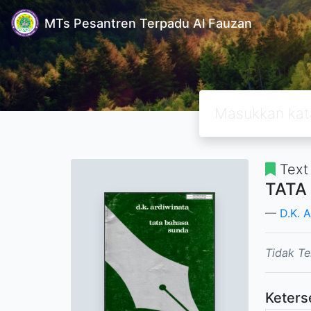
MTs Pesantren Terpadu Al Fauzan
Text
TATA
D.K. 
Tidak Te
Keters