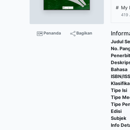
#
My 
419 
Informa
Penanda
Bagikan
Judul Se
No. Pang
Penerbi
Deskrips
Bahasa
ISBN/IS
Klasifika
Tipe Isi
Tipe Me
Tipe P
Edisi
Subjek
Info Deta