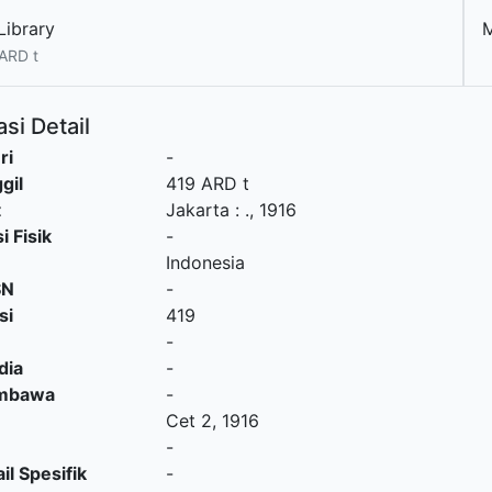
Library
ARD t
si Detail
ri
-
gil
419 ARD t
t
Jakarta
:
.,
1916
i Fisik
-
Indonesia
SN
-
si
419
-
dia
-
embawa
-
Cet 2, 1916
-
il Spesifik
-