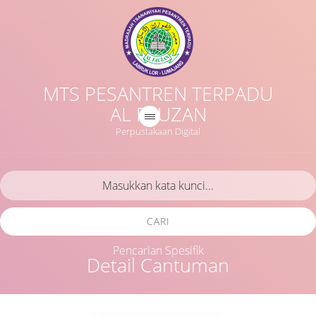
MTS PESANTREN TERPADU
AL FAUZAN
Perpustakaan Digital
CARI
Pencarian Spesifik
Detail Cantuman