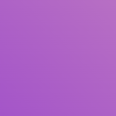
Judul
Pengarang
Subjek
ISBN/ISSN
Tipe Koleksi
Lokasi
GMD
Cari