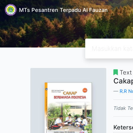
MTs Pesantren Terpadu Al Fauzan
Text
Cakap
R.R No
Tidak Te
Keters