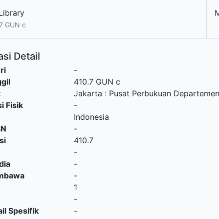
Library
7 GUN c
si Detail
ri
-
gil
410.7 GUN c
t
Jakarta
:
Pusat Perbukuan Departemen 
i Fisik
-
Indonesia
SN
-
si
410.7
-
dia
-
embawa
-
1
-
il Spesifik
-