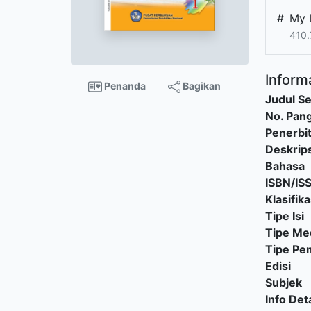
#
My 
410.
Informa
Penanda
Bagikan
Judul Se
No. Pang
Penerbi
Deskrips
Bahasa
ISBN/IS
Klasifika
Tipe Isi
Tipe Me
Tipe P
Edisi
Subjek
Info Deta