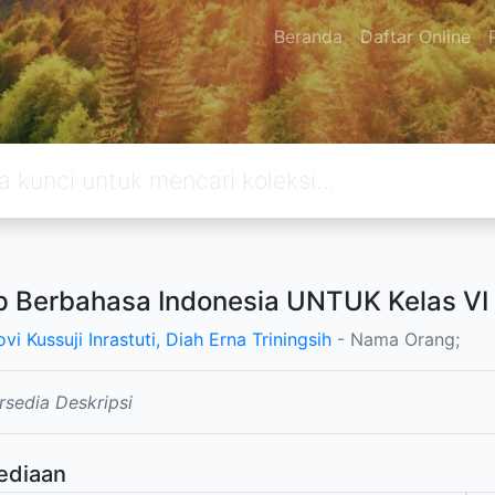
Beranda
Daftar Online
 Berbahasa Indonesia UNTUK Kelas V
vi Kussuji Inrastuti, Diah Erna Triningsih
- Nama Orang;
rsedia Deskripsi
ediaan