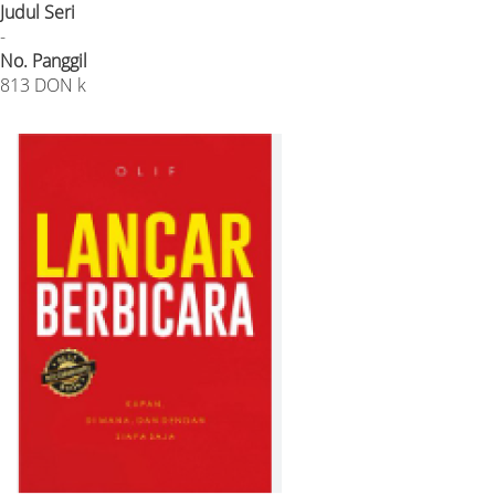
Judul Seri
-
No. Panggil
813 DON k