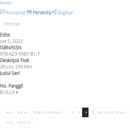
Komet
Komentar
Penanda
Bagikan
Tere Liye
Edisi
cet 5, 2023
ISBN/ISSN
978-623-9987-81-7
Deskripsi Fisik
20 cm; 374 hlm
Judul Seri
-
No. Panggil
813 LIY k
HAL. AWAL
SEBELUMNYA
1
2
3
4
5
BERIKUTNYA
HAL. AKHIR