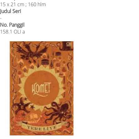
15 x 21 cm ; 160 hlm
Judul Seri
-
No. Panggil
158.1 OLI a