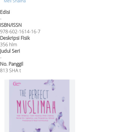
Mell Shaliha
Edisi
-
ISBN/ISSN
978-602-1614-16-7
Deskripsi Fisik
356 hlm
Judul Seri
-
No. Panggil
813 SHA t