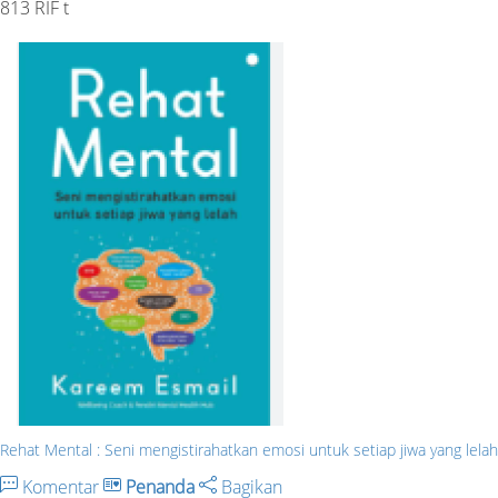
813 RIF t
Rehat Mental : Seni mengistirahatkan emosi untuk setiap jiwa yang lelah
Komentar
Penanda
Bagikan