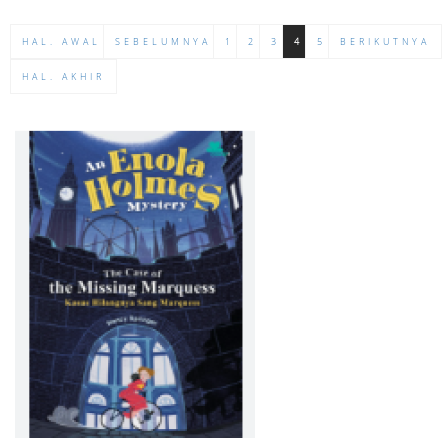
HAL. AWAL
SEBELUMNYA
1
2
3
4
5
BERIKUTNYA
HAL. AKHIR