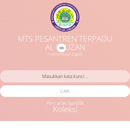
MTS PESANTREN TERPADU
AL FAUZAN
Perpustakaan Digital
CARI
Pencarian Spesifik
Koleksi