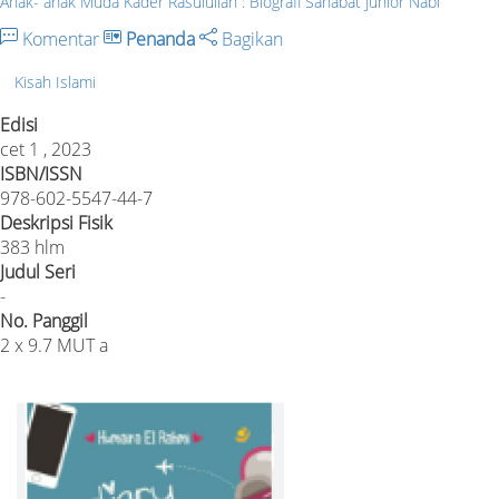
Anak- anak Muda Kader Rasulullah : Biografi Sahabat Junior Nabi
Komentar
Penanda
Bagikan
Kisah Islami
Edisi
cet 1 , 2023
ISBN/ISSN
978-602-5547-44-7
Deskripsi Fisik
383 hlm
Judul Seri
-
No. Panggil
2 x 9.7 MUT a