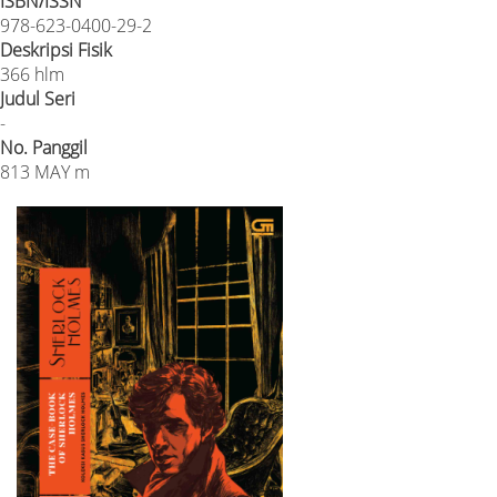
ISBN/ISSN
978-623-0400-29-2
Deskripsi Fisik
366 hlm
Judul Seri
-
No. Panggil
813 MAY m