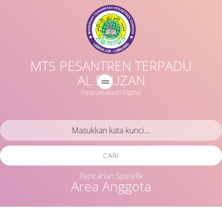
MTS PESANTREN TERPADU
AL FAUZAN
Perpustakaan Digital
CARI
Pencarian Spesifik
Area Anggota