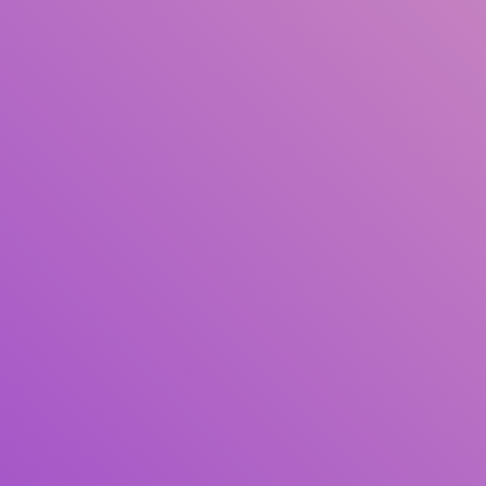
Judul
Pengarang
Subjek
ISBN/ISSN
Tipe Koleksi
Lokasi
GMD