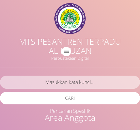
MTS PESANTREN TERPADU
AL FAUZAN
Perpustakaan Digital
CARI
Pencarian Spesifik
Area Anggota