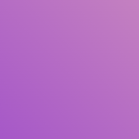
Judul
Pengarang
Subjek
ISBN/ISSN
Tipe Koleksi
Lokasi
GMD