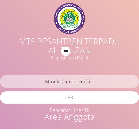
MTS PESANTREN TERPADU
AL FAUZAN
Perpustakaan Digital
CARI
Pencarian Spesifik
Area Anggota