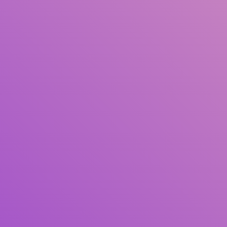
Judul
Pengarang
Subjek
ISBN/ISSN
Tipe Koleksi
Lokasi
GMD