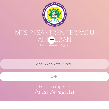
MTS PESANTREN TERPADU
AL FAUZAN
Perpustakaan Digital
CARI
Pencarian Spesifik
Area Anggota