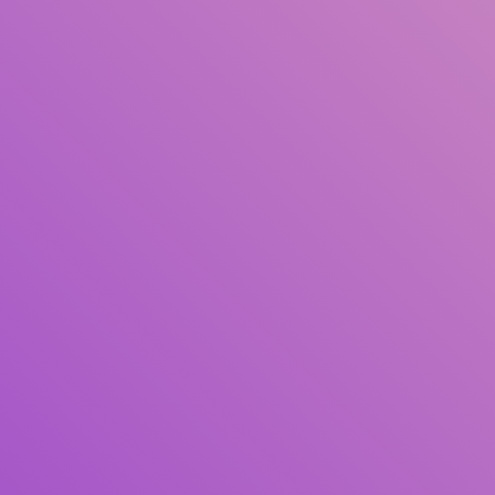
Judul
Pengarang
Subjek
ISBN/ISSN
Tipe Koleksi
Lokasi
GMD