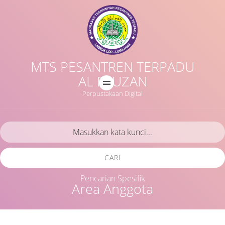
MTS PESANTREN TERPADU
AL FAUZAN
Perpustakaan Digital
CARI
Pencarian Spesifik
Area Anggota