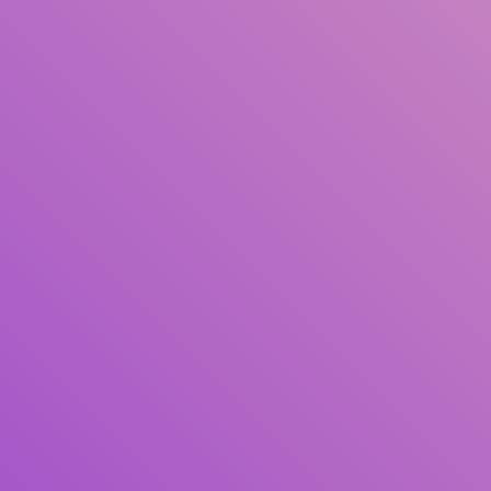
Judul
Pengarang
Subjek
ISBN/ISSN
Tipe Koleksi
Lokasi
GMD