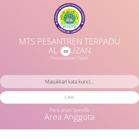
MTS PESANTREN TERPADU
AL FAUZAN
Perpustakaan Digital
CARI
Pencarian Spesifik
Area Anggota