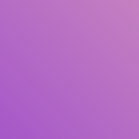
Judul
Pengarang
Subjek
ISBN/ISSN
Tipe Koleksi
Lokasi
GMD