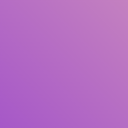
Judul
Pengarang
Subjek
ISBN/ISSN
Tipe Koleksi
Lokasi
GMD