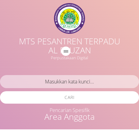
MTS PESANTREN TERPADU
AL FAUZAN
Perpustakaan Digital
CARI
Pencarian Spesifik
Area Anggota