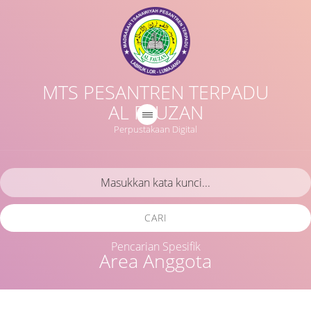
MTS PESANTREN TERPADU
AL FAUZAN
Perpustakaan Digital
CARI
Pencarian Spesifik
Area Anggota