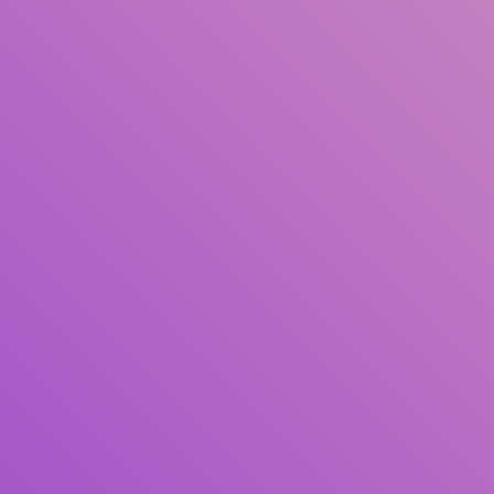
Judul
Pengarang
Subjek
ISBN/ISSN
Tipe Koleksi
Lokasi
GMD