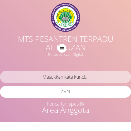
MTS PESANTREN TERPADU
AL FAUZAN
Perpustakaan Digital
CARI
Pencarian Spesifik
Area Anggota