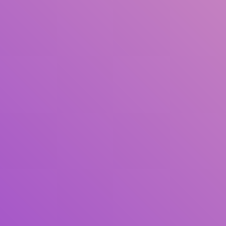
Judul
Pengarang
Subjek
ISBN/ISSN
Tipe Koleksi
Lokasi
GMD