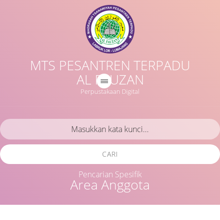
MTS PESANTREN TERPADU
AL FAUZAN
Perpustakaan Digital
CARI
Pencarian Spesifik
Area Anggota