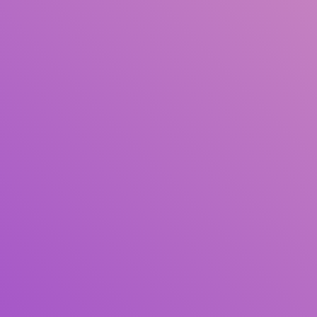
Judul
Pengarang
Subjek
ISBN/ISSN
Tipe Koleksi
Lokasi
GMD