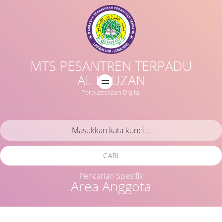
MTS PESANTREN TERPADU
AL FAUZAN
Perpustakaan Digital
CARI
Pencarian Spesifik
Area Anggota