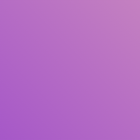
Judul
Pengarang
Subjek
ISBN/ISSN
Tipe Koleksi
Lokasi
GMD