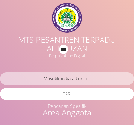
MTS PESANTREN TERPADU
AL FAUZAN
Perpustakaan Digital
CARI
Pencarian Spesifik
Area Anggota