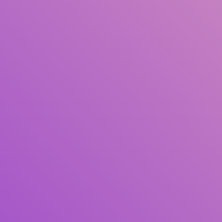
Judul
Pengarang
Subjek
ISBN/ISSN
Tipe Koleksi
Lokasi
GMD