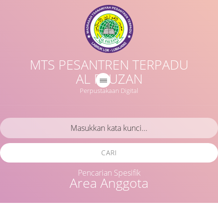
MTS PESANTREN TERPADU
AL FAUZAN
Perpustakaan Digital
CARI
Pencarian Spesifik
Area Anggota