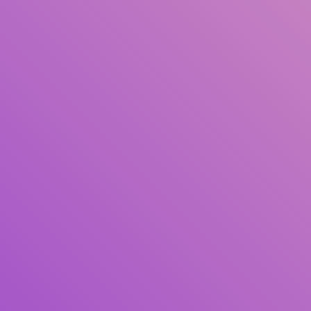
Judul
Pengarang
Subjek
ISBN/ISSN
Tipe Koleksi
Lokasi
GMD