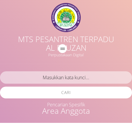
MTS PESANTREN TERPADU
AL FAUZAN
Perpustakaan Digital
CARI
Pencarian Spesifik
Area Anggota