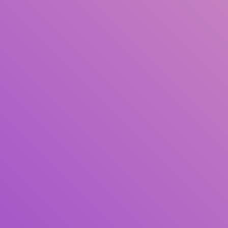
Judul
Pengarang
Subjek
ISBN/ISSN
Tipe Koleksi
Lokasi
GMD