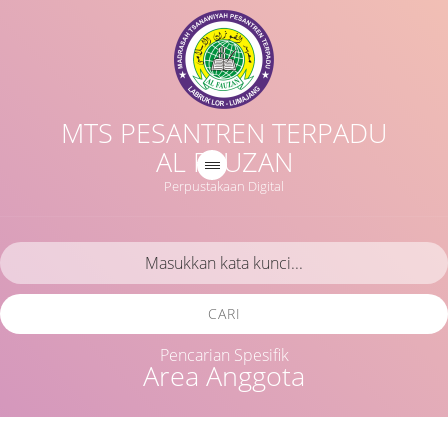
MTS PESANTREN TERPADU
AL FAUZAN
Perpustakaan Digital
CARI
Pencarian Spesifik
Area Anggota