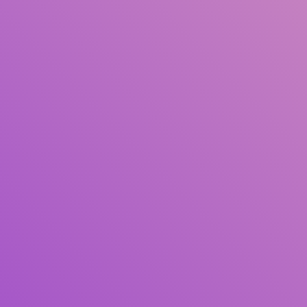
Judul
Pengarang
Subjek
ISBN/ISSN
Tipe Koleksi
Lokasi
GMD